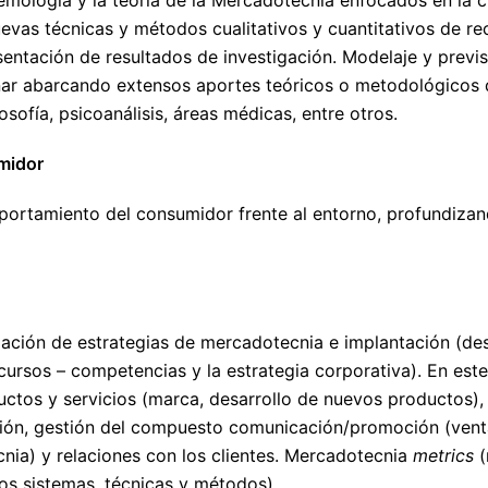
as técnicas y métodos cualitativos y cuantitativos de rec
entación de resultados de investigación. Modelaje y previ
inar abarcando extensos aportes teóricos o metodológicos 
losofía, psicoanálisis, áreas médicas, entre otros.
midor
mportamiento del consumidor frente al entorno, profundizan
ación de estrategias de mercadotecnia e implantación (desa
cursos – competencias y la estrategia corporativa). En este
tos y servicios (marca, desarrollo de nuevos productos), 
ación, gestión del compuesto comunicación/promoción (ve
ia) y relaciones con los clientes. Mercadotecnia
metrics
(
vos sistemas, técnicas y métodos)